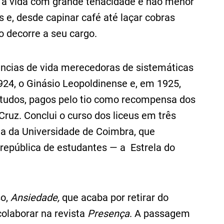
u a vida com grande tenacidade e não menor
 e, desde capinar café até laçar cobras
o decorre a seu cargo.
iências de vida merecedoras de sistemáticas
924, o Ginásio Leopoldinense e, em 1925,
estudos, pagos pelo tio como recompensa dos
ruz. Conclui o curso dos liceus em três
na da Universidade de Coimbra, que
república de estudantes — a Estrela do
so,
Ansiedade,
que acaba por retirar do
olaborar na revista
Presença
. A passagem