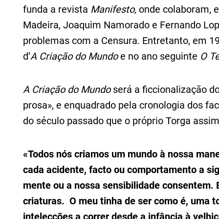
funda a revista
Manifesto,
onde colaboram, e
Madeira, Joaquim Namorado e Fernando Lope
problemas com a Censura. Entretanto, em 1
d’
A Criação do Mundo
e no ano seguinte
O Te
A Criação do Mundo
será a ficcionalização 
prosa», e enquadrado pela cronologia dos fact
do século passado que o próprio Torga assim
«Todos
nós criamos um mundo à nossa maneir
cada acidente, facto ou comportamento a sign
mente ou a nossa sensibilidade consentem. 
criaturas. O meu tinha de ser como é, uma t
intelecções a correr desde a infância à velhi