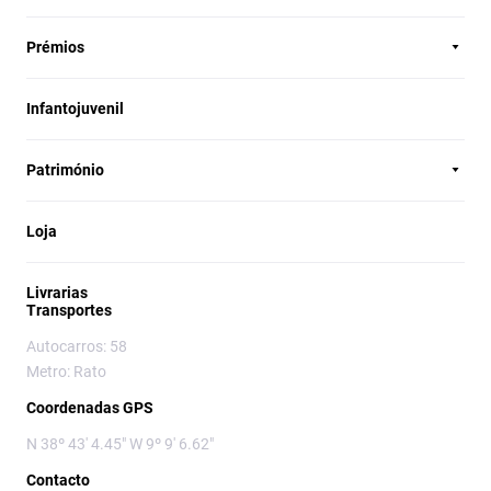
Prémios
Infantojuvenil
Património
Loja
Livrarias
Transportes
Autocarros: 58
Metro: Rato
Coordenadas GPS
N 38º 43' 4.45" W 9º 9' 6.62"
Contacto