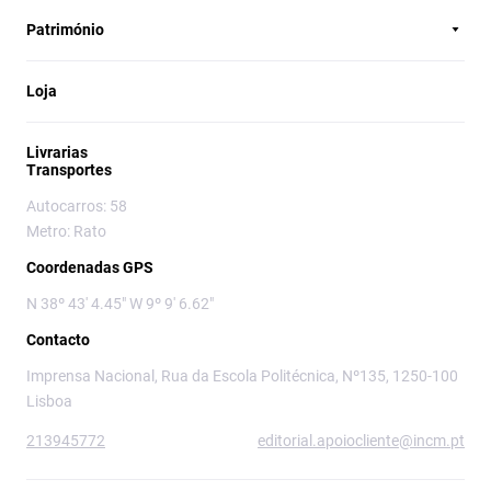
Património
Loja
Livrarias
Transportes
Autocarros: 58
Metro: Rato
Coordenadas GPS
N 38º 43' 4.45" W 9º 9' 6.62"
Contacto
Imprensa Nacional, Rua da Escola Politécnica, Nº135, 1250-100
Lisboa
213945772
editorial.apoiocliente@incm.pt