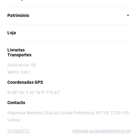
Património
Loja
Livrarias
Transportes
Autocarros: 58
Metro: Rato
Coordenadas GPS
N 38º 43' 4.45" W 9º 9' 6.62"
Contacto
Imprensa Nacional, Rua da Escola Politécnica, Nº135, 1250-100
Lisboa
213945772
editorial.apoiocliente@incm.pt