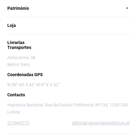
Património
Loja
Livrarias
Transportes
Autocarros: 58
Metro: Rato
Coordenadas GPS
N 38º 43' 4.45" W 9º 9' 6.62"
Contacto
Imprensa Nacional, Rua da Escola Politécnica, Nº135, 1250-100
Lisboa
213945772
editorial.apoiocliente@incm.pt