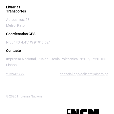
Livrarias
Transportes
Autocarros: 58
Metro: Rato
Coordenadas GPS
N 38º 43' 4.45" W 9º 9' 6.62"
Contacto
Imprensa Nacional, Rua da Escola Politécnica, Nº135, 1250-100
Lisboa
213945772
editorial.apoiocliente@incm.pt
© 2026 Imprensa Nacional
Imprensa Nacional é a marca editorial da