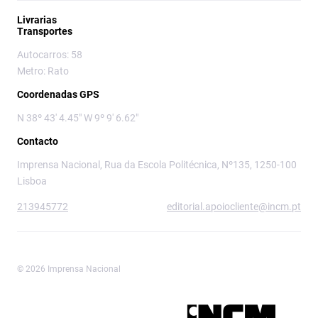
Livrarias
Transportes
Autocarros: 58
Metro: Rato
Coordenadas GPS
N 38º 43' 4.45" W 9º 9' 6.62"
Contacto
Imprensa Nacional, Rua da Escola Politécnica, Nº135, 1250-100
Lisboa
213945772
editorial.apoiocliente@incm.pt
© 2026 Imprensa Nacional
Imprensa Nacional é a marca editorial da