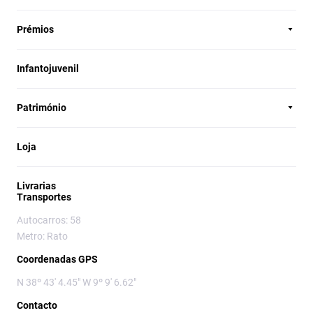
Prémios
Infantojuvenil
Património
Loja
Livrarias
Transportes
Autocarros: 58
Metro: Rato
Coordenadas GPS
N 38º 43' 4.45" W 9º 9' 6.62"
Contacto