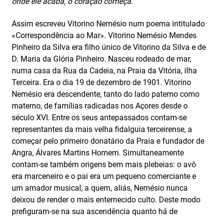
onde ele acaba, o coração começa.
Assim escreveu Vitorino Nemésio num poema intitulado
«Correspondência ao Mar». Vitorino Nemésio Mendes
Pinheiro da Silva era filho único de Vitorino da Silva e de
D. Maria da Glória Pinheiro. Nasceu rodeado de mar,
numa casa da Rua da Cadeia, na Praia da Vitória, ilha
Terceira. Era o dia 19 de dezembro de 1901. Vitorino
Nemésio era descendente, tanto do lado paterno como
materno, de famílias radicadas nos Açores desde o
século XVI. Entre os seus antepassados contam-se
representantes da mais velha fidalguia terceirense, a
começar pelo primeiro donatário da Praia e fundador de
Angra, Álvares Martins Homem. Simultaneamente
contam-se também origens bem mais plebeias: o avô
era marceneiro e o pai era um pequeno comerciante e
um amador musical, a quem, aliás, Nemésio nunca
deixou de render o mais enternecido culto. Deste modo
prefiguram-se na sua ascendência quanto há de