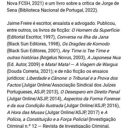
Nova FCSH, 2021) e um livro sobre a crítica de Jorge de
Sena (Biblioteca Nacional de Portugal, 2022).
Jaime Freire é escritor, ensaísta e advogado. Publicou,
entre outros, os livros de ficção:
O Homem da Superfície
(Editorial Escritor, 1997),
Conversa na Ilha da Jana
(Black Sun Editores, 1998),
Os Dragões de Komodo
(Black Sun Editores, 2001),
Any Time is Tee Time e
outras histórias (
Angelus Novus, 2003),
A Japonesa Nua
(Ed. Autor, 2009) e
Mata! Mata!
—
A
Viagem de Wargus
(Douda Correria, 2021); e de não ficção os ensaios
jurídicos:
Liberdade e Cânone: o Tribunal e a Prova dos
Factos
(Julgar Online/Associação Sindical dos Juízes
Portugueses, ASJP, 2013),
O Desespero em Direito Penal
(Julgar Online/ASJP, 2014),
Aspectos da Forma Forense
e da sua Condição Ilustrada
(Julgar Online/ASJP, 2016),
A Hora das Musas
(Julgar Online/ASJP, 2017) e
A
Polícia, a Constituição e a Força Policial
(Investigação
Criminal n.º 12 — Revista de Investigação Criminal,