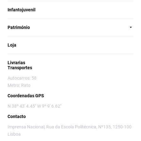
Infantojuvenil
Património
Loja
Livrarias
Transportes
Autocarros: 58
Metro: Rato
Coordenadas GPS
N 38º 43' 4.45" W 9º 9' 6.62"
Contacto
Imprensa Nacional, Rua da Escola Politécnica, Nº135, 1250-100
Lisboa