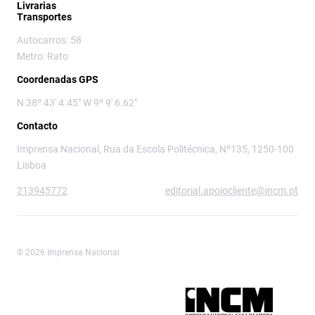
Livrarias
Transportes
Autocarros: 58
Metro: Rato
Coordenadas GPS
N 38º 43' 4.45" W 9º 9' 6.62"
Contacto
Imprensa Nacional, Rua da Escola Politécnica, Nº135, 1250-100
Lisboa
213945772
editorial.apoiocliente@incm.pt
© 2026 Imprensa Nacional
Imprensa Nacional é a marca editorial da