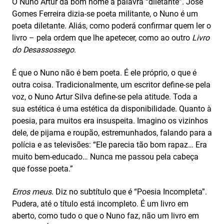
O Nuno Artur dá bom nome à palavra “diletante”. José
Gomes Ferreira dizia-se poeta militante, o Nuno é um
poeta diletante. Aliás, como poderá confirmar quem ler o
livro – pela ordem que lhe apetecer, como ao outro
Livro
do Desassossego
.
É que o Nuno não é bem poeta. É ele próprio, o que é
outra coisa. Tradicionalmente, um escritor define-se pela
voz, o Nuno Artur Silva define-se pela atitude. Toda a
sua estética é uma estética da disponibilidade. Quanto à
poesia, para muitos era insuspeita. Imagino os vizinhos
dele, de pijama e roupão, estremunhados, falando para a
polícia e as televisões: “Ele parecia tão bom rapaz… Era
muito bem-educado… Nunca me passou pela cabeça
que fosse poeta.”
Erros meus
. Diz no subtítulo que é “Poesia Incompleta”.
Pudera, até o título está incompleto. É um livro em
aberto, como tudo o que o Nuno faz, não um livro em