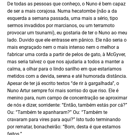
De todas as pessoas que conheço, o Nuno é bem capaz
de ser a mais corajosa. Numa hecatombe (não a da
esquerda a semana passada, uma mais a sério, tipo
sermos invadidos por marcianos, ou um terramoto
provocar um tsunami), eu gostaria de ter o Nuno ao meu
lado. Duvido que ele entrasse em pânico. Ele não seria o
mais engraçado nem o mais intenso nem o melhor a
fabricar uma corda a partir de pelos de gato, à McGyver,
mas seria talvez o que nos ajudaria a todos a manter a
calma, a olhar para o lindo sarilho em que estaríamos
metidos com a devida, serena e até humorada distância.
Apesar de ter já escrito textos “de rir à gargalhada”, o
Nuno Artur sempre foi mais sorriso do que riso. Ele é
menino para, num campo de concentração se aproximar
de nós e dizer, sorridente: “Então, também estás por cá?”
Ou: “Também te apanharam?” Ou: “Também te
cravaram para vires para aqui?” Isto tudo terminando
por rematar, bonacheirão: “Bom, desta é que estamos
feitos.”