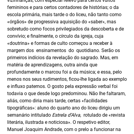
vizinhanças, com especial relevo para certos vultos
femininos e para certos contadores de histórias; o da
escola primária, mais tarde o do liceu, não tanto como
«órgãos» de progressiva aquisição do «saber», mas
sobretudo como focos privilegiados da descoberta e de
convívio; e finalmente, o círculo da igreja, cuja
«doutrina» e formas de culto começou a receber à
margem dos ensinamentos do quotidiano. Serão os
primeiros indícios da revelação do sagrado. Mas, em
matéria de aprendizagens, outra ainda que
profundamente o marcou foi a da música; e essa, pelo
menos nos seus rudimentos, ficou-lhe ligada ao exemplo
e influxo paternos. O gosto pela expressão verbal foi
todavia o que desde logo predominou. Não lhe faltaram,
aliás, como diria mais tarde, certas «facilidades
tipográficas»: aluno do quarto ano do liceu dirigiu um
semanário intitulado
Estrela d’Alva
, rotulado de «revista
literária, ilustrada e noticiosa». O respetivo editor,
Manuel Joaquim Andrade, com o prelo a funcionar na