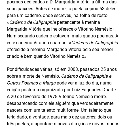
poemas dedicados a D. Margarida Vitória, a última das
suas paixões. Antes de morrer, o poeta copiou 53 deles
para um caderno, onde escreveu, na folha de rosto:
«
Caderno de Caligraphia
pertencente à menina
Margarida Vitória que lhe oferece o Vitorino Nemésio».
Num segundo caderno estavam mais quatro poemas. A
este caderno Vitorino chamou: «
Caderno de Caligraphia
oferecido à menina Margarida Vitória pelo seu menor
criado e bem querido Vitorino Nemésio».
Por dificuldades várias, só em 2003, passados 25 anos
sobre a morte de Nemésio,
Caderno de Caligraphia e
Outros Poemas a Marga
pode ver a luz do dia, numa
edição póstuma organizada por Luiz Fagundes Duarte.
A 20 de fevereiro de 1978 Vitorino Nemésio morre,
desaparecendo com ele alguém que verdadeiramente
nascera com um talento multiforme. Um talento que
teria dado, à vontade, para mais dez autores: dois ou
três poetas, a apontarem novas direções e novos modos