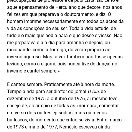
preocupações de professor e de publicista, tão certo é
aquele pensamento de Herculano que decorei nos anos
felizes em que preparava o doutoramento, e diz: O
homem imprime necessariamente em todos os actos da
vida as condições do seu ser. Toda a vida estudei de
tudo e o mais que podia para o que desse e viesse. Não
me preparava dia a dia para amanhã e depois, ou
racionando, como a formiga, do verão propício ao
inverno rigoroso. Mas talvez também não fosse apenas
leviano, como a cigarra, pois nunca tive de dançar no
inverno e cantei sempre.»
E cantou sempre. Praticamente até à hora da morte.
Tempo ainda para ser diretor do jornal
O Dia,
de
dezembro de 1975 a outubro de 1976, aí mesmo teve
ensejo de, ao arrepio de todas as «normas», comentar
em verso dois ou três episódios, mais ou menos
burlescos, do momento que então se vivia. Entre março
de 1973 e maio de 1977, Nemésio escreveu ainda