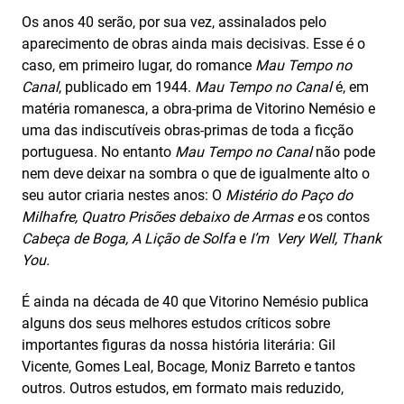
Os anos 40 serão, por sua vez, assinalados pelo
aparecimento de obras ainda mais decisivas. Esse é o
caso, em primeiro lugar, do romance
Mau Tempo no
Canal
, publicado em 1944.
Mau Tempo no Canal
é, em
matéria romanesca, a obra-prima de Vitorino Nemésio e
uma das indiscutíveis obras-primas de toda a ficção
portuguesa. No entanto
Mau Tempo no Canal
não pode
nem deve deixar na sombra o que de igualmente alto o
seu autor criaria nestes anos: O
Mistério do Paço do
Milhafre,
Quatro Prisões debaixo de Armas e
os contos
Cabeça de Boga, A Lição de Solfa
e
I’m Very Well, Thank
You.
É ainda na década de 40 que Vitorino Nemésio publica
alguns dos seus melhores estudos críticos sobre
importantes figuras da nossa história literária: Gil
Vicente, Gomes Leal, Bocage, Moniz Barreto e tantos
outros. Outros estudos, em formato mais reduzido,