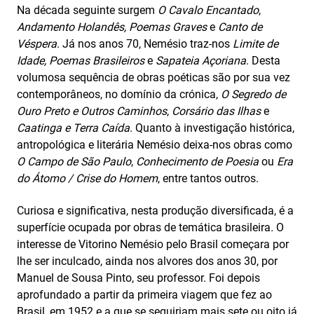
Na década seguinte surgem
O Cavalo Encantado
,
Andamento Holandês, Poemas Graves
e
Canto de
Véspera
. Já nos anos 70, Nemésio traz-nos
Limite de
Idade,
Poemas
Brasileiros
e
Sapateia Açoriana
. Desta
volumosa sequência de obras poéticas são por sua vez
contemporâneos, no domínio da crónica,
O Segredo de
Ouro Preto e Outros Caminhos
,
Corsário das Ilhas
e
Caatinga e Terra Caída
. Quanto à investigação histórica,
antropológica e literária Nemésio deixa-nos obras como
O Campo de São Paulo
,
Conhecimento de Poesia
ou
Era
do Átomo / Crise do Homem
, entre tantos outros.
Curiosa e significativa, nesta produção diversificada, é a
superfície ocupada por obras de temática brasileira
.
O
interesse de Vitorino Nemésio pelo Brasil começara por
lhe ser inculcado, ainda nos alvores dos anos 30, por
Manuel de Sousa Pinto, seu professor. Foi depois
aprofundado a partir da primeira viagem que fez ao
Brasil, em 1952 e a que se seguiriam mais sete ou oito já