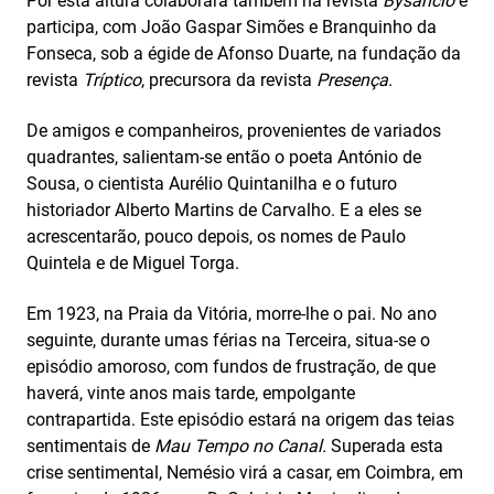
Por esta altura colaborara também na revista
Bysâncio
e
participa, com João Gaspar Simões e Branquinho da
Fonseca, sob a égide de Afonso Duarte, na fundação da
revista
Tríptico
, precursora da revista
Presença
.
De amigos e companheiros, provenientes de variados
quadrantes, salientam-se então o poeta António de
Sousa, o cientista Aurélio Quintanilha e o futuro
historiador Alberto Martins de Carvalho. E a eles se
acrescentarão, pouco depois, os nomes de Paulo
Quintela e de Miguel Torga.
Em 1923, na Praia da Vitória, morre-lhe o pai. No ano
seguinte, durante umas férias na Terceira, situa-se o
episódio amoroso, com fundos de frustração, de que
haverá, vinte anos mais tarde, empolgante
contrapartida. Este episódio estará na origem das teias
sentimentais de
Mau Tempo no Canal.
Superada esta
crise sentimental, Nemésio virá a casar, em Coimbra, em