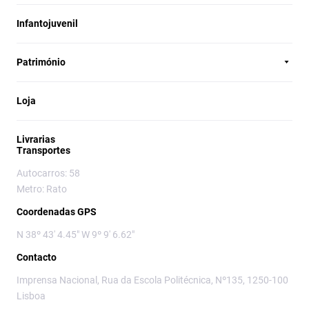
Infantojuvenil
Património
Loja
Livrarias
Transportes
Autocarros: 58
Metro: Rato
Coordenadas GPS
N 38º 43' 4.45" W 9º 9' 6.62"
Contacto
Imprensa Nacional, Rua da Escola Politécnica, Nº135, 1250-100
Lisboa