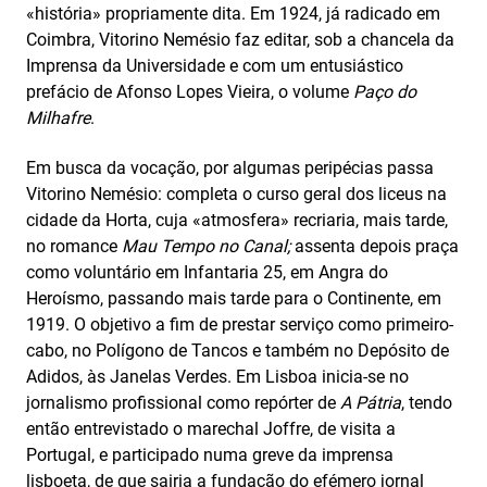
«história» propriamente dita. Em 1924, já radicado em
Coimbra, Vitorino Nemésio faz editar, sob a chancela da
Imprensa da Universidade e com um entusiástico
prefácio de Afonso Lopes Vieira, o volume
Paço do
Milhafre
.
Em busca da vocação, por algumas peripécias passa
Vitorino Nemésio: completa o curso geral dos liceus na
cidade da Horta, cuja «atmosfera» recriaria, mais tarde,
no romance
Mau Tempo
no Canal;
assenta depois praça
como voluntário em Infantaria 25, em Angra do
Heroísmo, passando mais tarde para o Continente, em
1919. O objetivo a fim de prestar serviço como primeiro-
cabo, no Polígono de Tancos e também no Depósito de
Adidos, às Janelas Verdes. Em Lisboa inicia-se no
jornalismo profissional como repórter de
A Pátria
, tendo
então entrevistado o marechal Joffre, de visita a
Portugal, e participado numa greve da imprensa
lisboeta, de que sairia a fundação do efémero jornal