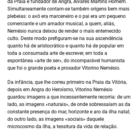
da Praia e fundador de Angra, Álvares Martins Homem.
Simultaneamente contam-se também origens bem mais
plebeias: o avô era marceneiro e o pai era um pequeno
comerciante e um amador musical, a quem, aliás,
Nemésio nunca deixou de render o mais enternecido
culto. Deste modo prefiguram-se na sua ascendência
quanto há de aristocrático e quanto há de popular em
toda a consumada arte de escrever, em toda a
espontânea «arte de ser», do incomparável humanista
que foi o grande poeta e prosador Vitorino Nemésio.
Da infância, que lhe correu primeiro na Praia da Vitória,
depois em Angra do Heroísmo, Vitorino Nemésio
guardou imagens a que incessantemente recorria: de um
lado, as imagens «naturais», de onde sobressaíam as da
constante presença do mar, horizonte e aro da ilha natal;
do outro lado, as imagens «sociais» daquele
microcosmo da ilha, a tessitura da vida de relação.