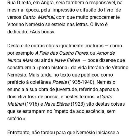
Rua Direita, em Angra, será também o responsável, na
mesma época, pela impressão e difusão do livro de
versos
Canto Matinal
, com que muito precocemente
Vitorino Nemésio se estreia nas letras. O livro é
dedicado: «Aos bons».
Desta e de outras obras igualmente imaturas — como
por exemplo
A Fala das Quatro Flores
, ou
Amor de
Nunca Mais
ou ainda
Nave Etérea
— pode dizer-se que
constituem a «proto-história» da vida literária de Vitorino
Nemésio. Mais tarde, no texto que publicou como
prefácio à coletânea
Poesia
(1935-1940), Nemésio
enuncia a sua obra de juventude, referindo apenas a
dois «livritos» de poesia, e nestes termos: «
Canto
Matinal
(1916) e
Nave Etérea
(1923) são destas coisas
que se estampam no ímpeto da adolescência, sem
critério.»
Entretanto, não tardou para que Nemésio iniciasse a