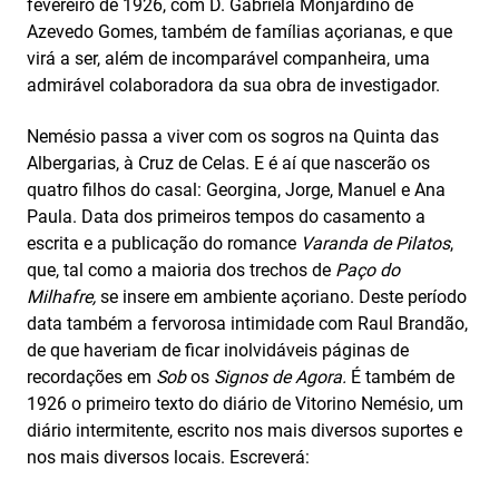
fevereiro de 1926, com D. Gabriela Monjardino de
Azevedo Gomes, também de famílias açorianas, e que
virá a ser, além de incomparável companheira, uma
admirável colaboradora da sua obra de investigador.
Nemésio passa a viver com os sogros na Quinta das
Albergarias, à Cruz de Celas. E é aí que nascerão os
quatro filhos do casal: Georgina, Jorge, Manuel e Ana
Paula. Data dos primeiros tempos do casamento a
escrita e a publicação do romance
Varanda de Pilatos
,
que, tal como a maioria dos trechos de
Paço do
Milhafre,
se insere em ambiente açoriano. Deste período
data também a fervorosa intimidade com Raul Brandão,
de que haveriam de ficar inolvidáveis páginas de
recordações em
Sob
os
Signos de Agora.
É também de
1926 o primeiro texto do diário de Vitorino Nemésio, um
diário intermitente, escrito nos mais diversos suportes e
nos mais diversos locais. Escreverá: