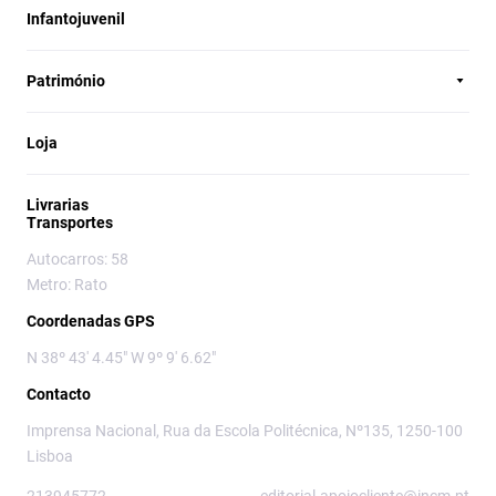
Infantojuvenil
Património
Loja
Livrarias
Transportes
Autocarros: 58
Metro: Rato
Coordenadas GPS
N 38º 43' 4.45" W 9º 9' 6.62"
Contacto
Imprensa Nacional, Rua da Escola Politécnica, Nº135, 1250-100
Lisboa