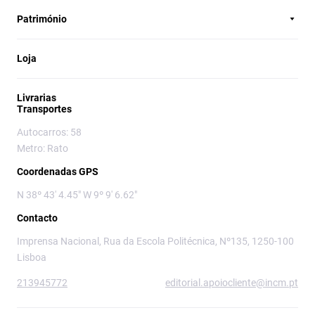
Património
Loja
Livrarias
Transportes
Autocarros: 58
Metro: Rato
Coordenadas GPS
N 38º 43' 4.45" W 9º 9' 6.62"
Contacto
Imprensa Nacional, Rua da Escola Politécnica, Nº135, 1250-100
Lisboa
213945772
editorial.apoiocliente@incm.pt