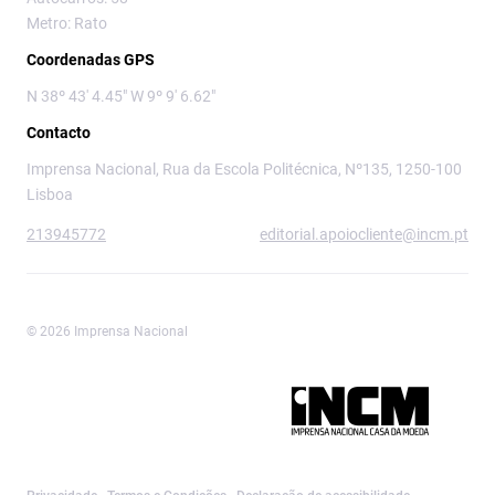
Metro: Rato
Coordenadas GPS
N 38º 43' 4.45" W 9º 9' 6.62"
Contacto
Imprensa Nacional, Rua da Escola Politécnica, Nº135, 1250-100
Lisboa
213945772
editorial.apoiocliente@incm.pt
© 2026 Imprensa Nacional
Imprensa Nacional é a marca editorial da