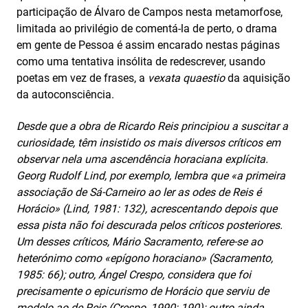
participação de Álvaro de Campos nesta metamorfose,
limitada ao privilégio de comentá-la de perto, o drama
em gente de Pessoa é assim encarado nestas páginas
como uma tentativa insólita de redescrever, usando
poetas em vez de frases, a
vexata quaestio
da aquisição
da autoconsciência.
Desde que a obra de Ricardo Reis principiou a suscitar a
curiosidade, têm insistido os mais diversos críticos em
observar nela uma ascendência horaciana explícita.
Georg Rudolf Lind, por exemplo, lembra que «a primeira
associação de Sá-Carneiro ao ler as odes de Reis é
Horácio» (Lind, 1981: 132), acrescentando depois que
essa pista não foi descurada pelos críticos posteriores.
Um desses críticos, Mário Sacramento, refere-se ao
heterónimo como «epígono horaciano» (Sacramento,
1985: 66); outro, Ángel Crespo, considera que foi
precisamente o epicurismo de Horácio que serviu de
modelo ao de Reis (Crespo, 1990: 190); outro ainda,