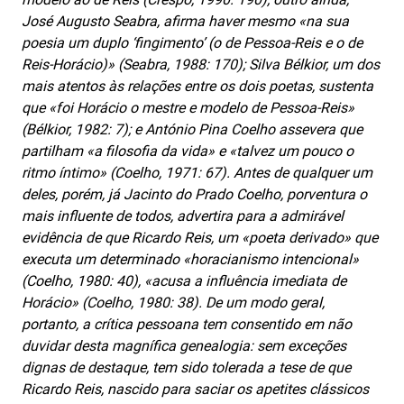
José Augusto Seabra, afirma haver mesmo «na sua
poesia um duplo ‘fingimento’ (o de Pessoa-Reis e o de
Reis-Horácio)» (Seabra, 1988: 170); Silva Bélkior, um dos
mais atentos às relações entre os dois poetas, sustenta
que «foi Horácio o mestre e modelo de Pessoa-Reis»
(Bélkior, 1982: 7); e António Pina Coelho assevera que
partilham «a filosofia da vida» e «talvez um pouco o
ritmo íntimo» (Coelho, 1971: 67). Antes de qualquer um
deles, porém, já Jacinto do Prado Coelho, porventura o
mais influente de todos, advertira para a admirável
evidência de que Ricardo Reis, um «poeta derivado» que
executa um determinado «horacianismo intencional»
(Coelho, 1980: 40), «acusa a influência imediata de
Horácio» (Coelho, 1980: 38). De um modo geral,
portanto, a crítica pessoana tem consentido em não
duvidar desta magnífica genealogia: sem exceções
dignas de destaque, tem sido tolerada a tese de que
Ricardo Reis, nascido para saciar os apetites clássicos