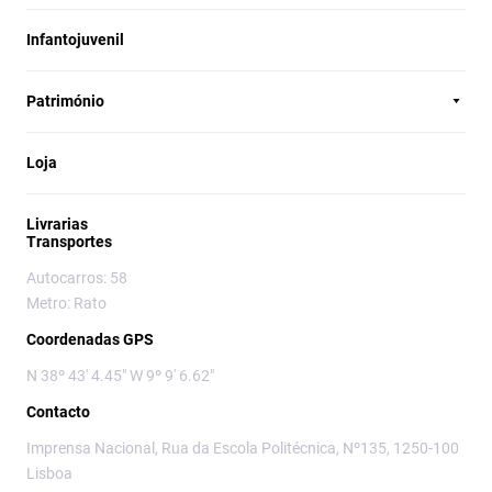
Infantojuvenil
Património
Loja
Livrarias
Transportes
Autocarros: 58
Metro: Rato
Coordenadas GPS
N 38º 43' 4.45" W 9º 9' 6.62"
Contacto
Imprensa Nacional, Rua da Escola Politécnica, Nº135, 1250-100
Lisboa