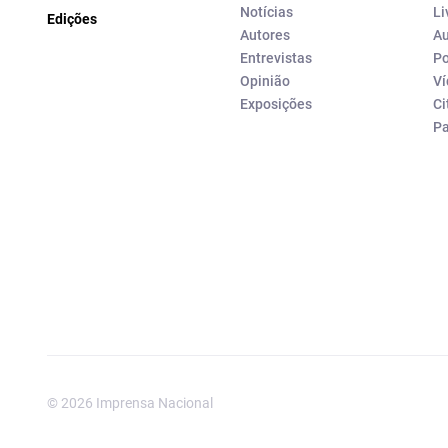
Notícias
Li
Edições
Autores
Au
Entrevistas
Po
Opinião
Ví
Exposições
Ci
P
© 2026 Imprensa Nacional
Imprensa Nacional é a marc