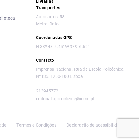
Livrarias
Transportes
Autocarros: 58
blioteca
Metro: Rato
Coordenadas GPS
N 38º 43' 4.45" W 9º 9' 6.62"
Contacto
Imprensa Nacional, Rua da Escola Politécnica,
Nº135, 1250-100 Lisboa
213945772
editorial.apoiocliente@incm.pt
dade
Termos e Condições
Declaração de acessibilidade