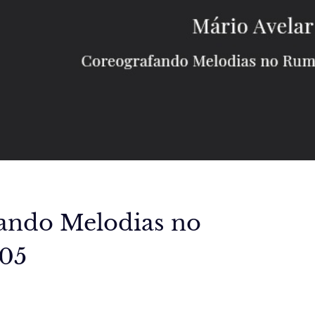
fando Melodias no
105