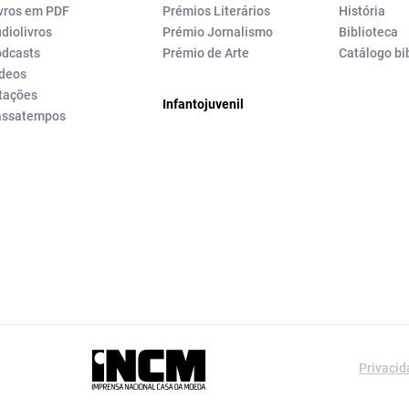
vros em PDF
Prémios Literários
História
diolivros
Prémio Jornalismo
Biblioteca
dcasts
Prémio de Arte
Catálogo bi
deos
tações
Infantojuvenil
assatempos
a editorial da
Privaci