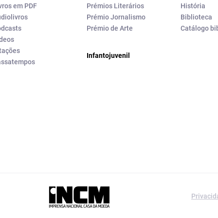
vros em PDF
Prémios Literários
História
diolivros
Prémio Jornalismo
Biblioteca
dcasts
Prémio de Arte
Catálogo bi
deos
tações
Infantojuvenil
assatempos
a editorial da
Privaci