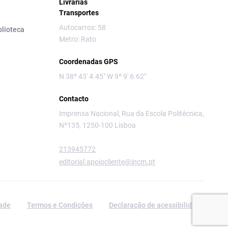
Livrarias
Transportes
Autocarros: 58
blioteca
Metro: Rato
Coordenadas GPS
N 38º 43' 4.45" W 9º 9' 6.62"
Contacto
Imprensa Nacional, Rua da Escola Politécnica,
Nº135, 1250-100 Lisboa
213945772
editorial.apoiocliente@incm.pt
dade
Termos e Condições
Declaração de acessibilidade