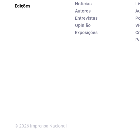
Notícias
Li
Edições
Autores
Au
Entrevistas
Po
Opinião
Ví
Exposições
Ci
P
© 2026 Imprensa Nacional
Imprensa Nacional é a marc