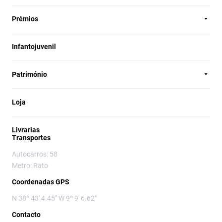
Prémios
Infantojuvenil
Património
Loja
Livrarias
Transportes
Autocarros: 58
Metro: Rato
Coordenadas GPS
N 38º 43' 4.45" W 9º 9' 6.62"
Contacto