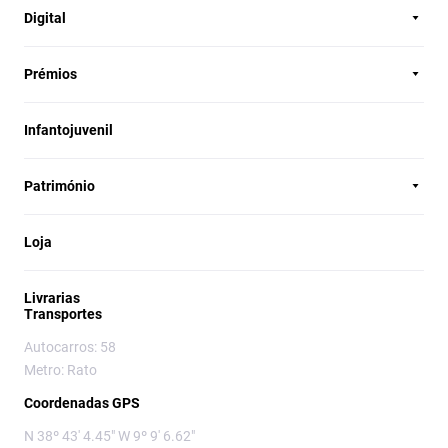
Digital
Prémios
Infantojuvenil
Património
Loja
Livrarias
Transportes
Autocarros: 58
Metro: Rato
Coordenadas GPS
N 38º 43' 4.45" W 9º 9' 6.62"