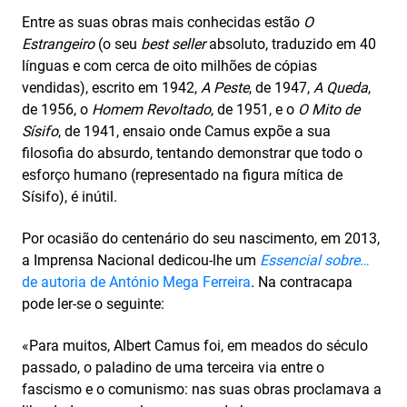
Entre as suas obras mais conhecidas estão
O
Estrangeiro
(o seu
best seller
absoluto, traduzido em 40
línguas e com cerca de oito milhões de cópias
vendidas), escrito em 1942,
A Peste
, de 1947,
A Queda
,
de 1956, o
Homem Revoltado
, de 1951, e o
O Mito de
Sísifo
, de 1941, ensaio onde Camus expõe a sua
filosofia do absurdo, tentando demonstrar que todo o
esforço humano (representado na figura mítica de
Sísifo), é inútil.
Por ocasião do centenário do seu nascimento, em 2013,
a Imprensa Nacional dedicou-lhe um
Essencial sobre
…
de autoria de António Mega Ferreira
. Na contracapa
pode ler-se o seguinte:
«Para muitos, Albert Camus foi, em meados do século
passado, o paladino de uma terceira via entre o
fascismo e o comunismo: nas suas obras proclamava a