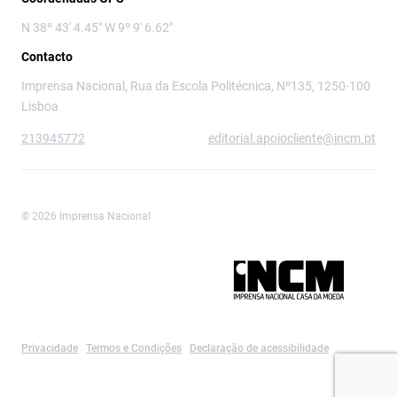
N 38º 43' 4.45" W 9º 9' 6.62"
Contacto
Imprensa Nacional, Rua da Escola Politécnica, Nº135, 1250-100
Lisboa
213945772
editorial.apoiocliente@incm.pt
© 2026 Imprensa Nacional
Imprensa Nacional é a marca editorial da
Privacidade
Termos e Condições
Declaração de acessibilidade