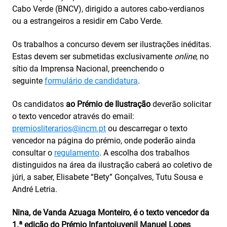
Cabo Verde (BNCV), dirigido a autores cabo-verdianos
ou a estrangeiros a residir em Cabo Verde.
Os trabalhos a concurso devem ser ilustrações inéditas.
Estas devem ser submetidas exclusivamente
online
, no
sítio da Imprensa Nacional, preenchendo o
seguinte
formulário de candidatura
.
Os candidatos
ao Prémio de Ilustração
deverão solicitar
o texto vencedor através do email:
premiosliterarios@incm.pt
ou descarregar o texto
vencedor na página do prémio, onde poderão ainda
consultar o
regulamento
. A escolha dos trabalhos
distinguidos na área da ilustração caberá ao coletivo de
júri, a saber, Elisabete “Bety” Gonçalves, Tutu Sousa e
André Letria.
Nina, de Vanda Azuaga Monteiro, é o texto vencedor da
1.ª edição do Prémio Infantojuvenil Manuel Lopes