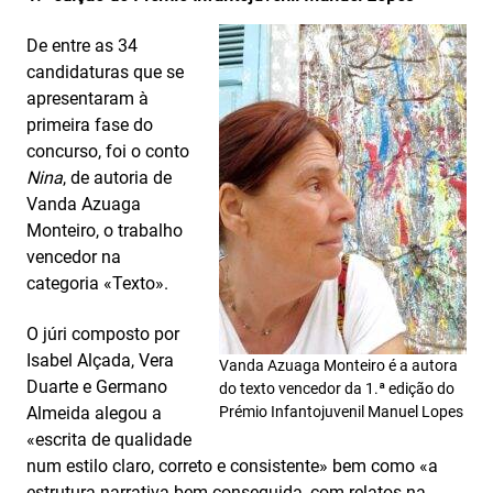
De entre as 34
candidaturas que se
apresentaram à
primeira fase do
concurso, foi o conto
Nina
, de autoria de
Vanda Azuaga
Monteiro, o trabalho
vencedor na
categoria «Texto».
O júri composto por
Isabel Alçada, Vera
Vanda Azuaga Monteiro é a autora
Duarte e Germano
do texto vencedor da 1.ª edição do
Almeida alegou a
Prémio Infantojuvenil Manuel Lopes
«escrita de qualidade
num estilo claro, correto e consistente» bem como «a
estrutura narrativa bem conseguida, com relatos na