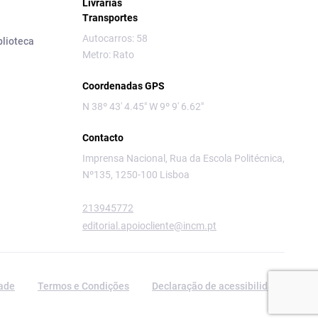
Livrarias
Transportes
Autocarros: 58
blioteca
Metro: Rato
Coordenadas GPS
N 38º 43' 4.45" W 9º 9' 6.62"
Contacto
Imprensa Nacional, Rua da Escola Politécnica,
Nº135, 1250-100 Lisboa
213945772
editorial.apoiocliente@incm.pt
dade
Termos e Condições
Declaração de acessibilidade