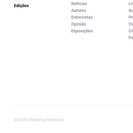
Notícias
Li
Edições
Autores
Au
Entrevistas
Po
Opinião
Ví
Exposições
Ci
P
© 2026 Imprensa Nacional
Imprensa Nacional é a marc