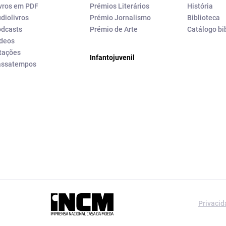
vros em PDF
Prémios Literários
História
diolivros
Prémio Jornalismo
Biblioteca
dcasts
Prémio de Arte
Catálogo bi
deos
tações
Infantojuvenil
assatempos
a editorial da
Privaci