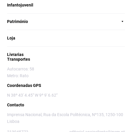
Infantojuvenil
Património
Loja
Livrarias
Transportes
Autocarros: 58
Metro: Rato
Coordenadas GPS
N 38º 43' 4.45" W 9º 9' 6.62"
Contacto
Imprensa Nacional, Rua da Escola Politécnica, Nº135, 1250-100
Lisboa