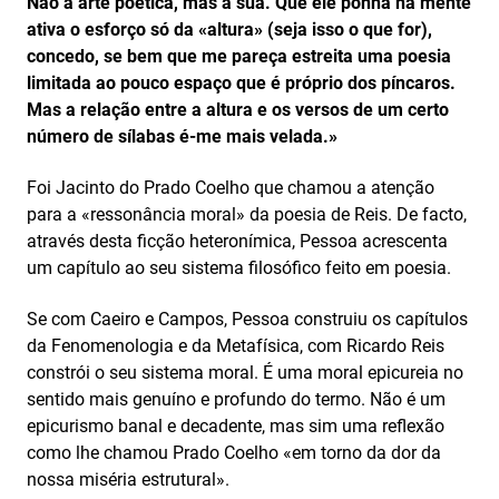
Não a arte poética, mas a sua. Que ele ponha na mente
ativa o esforço só da «altura» (seja isso o que for),
concedo, se bem que me pareça estreita uma poesia
limitada ao pouco espaço que é próprio dos píncaros.
Mas a relação entre a altura e os versos de um certo
número de sílabas é-me mais velada.»
Foi Jacinto do Prado Coelho que chamou a atenção
para a «ressonância moral» da poesia de Reis. De facto,
através desta ficção heteronímica, Pessoa acrescenta
um capítulo ao seu sistema filosófico feito em poesia.
Se com Caeiro e Campos, Pessoa construiu os capítulos
da Fenomenologia e da Metafísica, com Ricardo Reis
constrói o seu sistema moral. É uma moral epicureia no
sentido mais genuíno e profundo do termo. Não é um
epicurismo banal e decadente, mas sim uma reflexão
como lhe chamou Prado Coelho «em torno da dor da
nossa miséria estrutural».