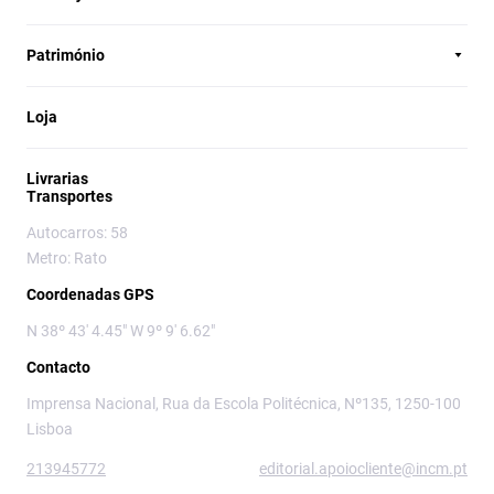
Património
Loja
Livrarias
Transportes
Autocarros: 58
Metro: Rato
Coordenadas GPS
N 38º 43' 4.45" W 9º 9' 6.62"
Contacto
Imprensa Nacional, Rua da Escola Politécnica, Nº135, 1250-100
Lisboa
213945772
editorial.apoiocliente@incm.pt