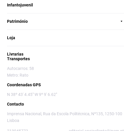
Infantojuvenil
Património
Loja
Livrarias
Transportes
Autocarros: 58
Metro: Rato
Coordenadas GPS
N 38º 43' 4.45" W 9º 9' 6.62"
Contacto
Imprensa Nacional, Rua da Escola Politécnica, Nº135, 1250-100
Lisboa