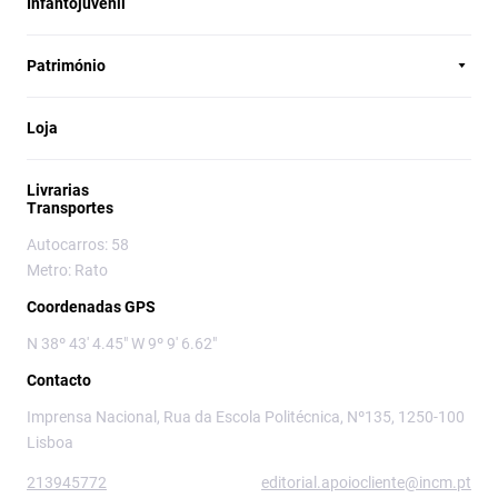
Infantojuvenil
Património
Loja
Livrarias
Transportes
Autocarros: 58
Metro: Rato
Coordenadas GPS
N 38º 43' 4.45" W 9º 9' 6.62"
Contacto
Imprensa Nacional, Rua da Escola Politécnica, Nº135, 1250-100
Lisboa
213945772
editorial.apoiocliente@incm.pt