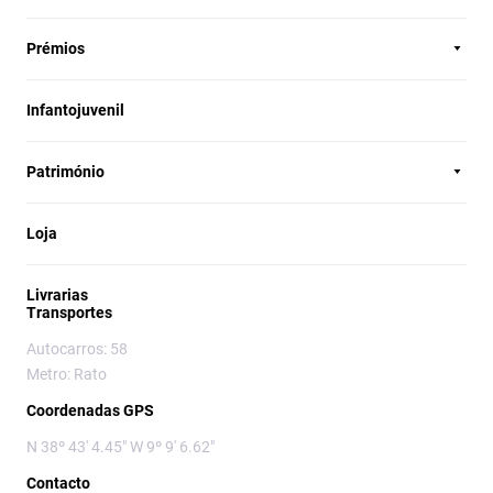
Prémios
Infantojuvenil
Património
Loja
Livrarias
Transportes
Autocarros: 58
Metro: Rato
Coordenadas GPS
N 38º 43' 4.45" W 9º 9' 6.62"
Contacto