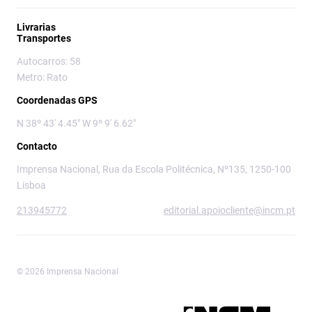
Livrarias
Transportes
Autocarros: 58
Metro: Rato
Coordenadas GPS
N 38º 43' 4.45" W 9º 9' 6.62"
Contacto
Imprensa Nacional, Rua da Escola Politécnica, Nº135, 1250-100
Lisboa
213945772
editorial.apoiocliente@incm.pt
© 2026 Imprensa Nacional