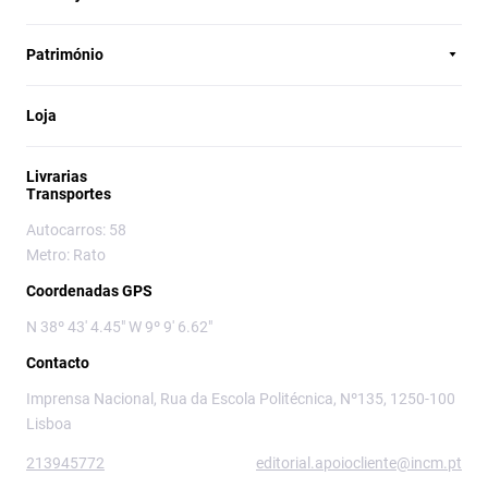
Património
Loja
Livrarias
Transportes
Autocarros: 58
Metro: Rato
Coordenadas GPS
N 38º 43' 4.45" W 9º 9' 6.62"
Contacto
Imprensa Nacional, Rua da Escola Politécnica, Nº135, 1250-100
Lisboa
213945772
editorial.apoiocliente@incm.pt