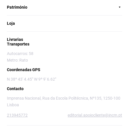
Património
Loja
Livrarias
Transportes
Autocarros: 58
Metro: Rato
Coordenadas GPS
N 38º 43' 4.45" W 9º 9' 6.62"
Contacto
Imprensa Nacional, Rua da Escola Politécnica, Nº135, 1250-100
Lisboa
213945772
editorial.apoiocliente@incm.pt