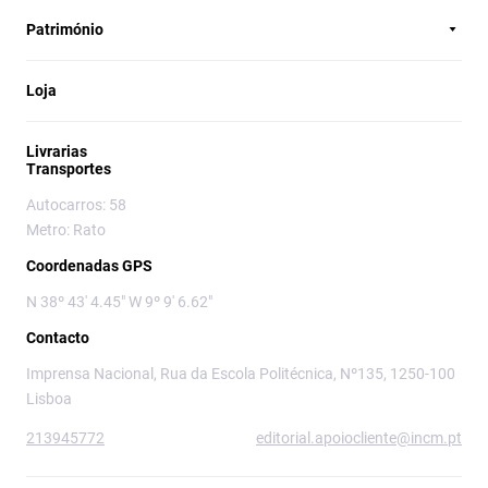
Património
Loja
Livrarias
Transportes
Autocarros: 58
Metro: Rato
Coordenadas GPS
N 38º 43' 4.45" W 9º 9' 6.62"
Contacto
Imprensa Nacional, Rua da Escola Politécnica, Nº135, 1250-100
Lisboa
213945772
editorial.apoiocliente@incm.pt