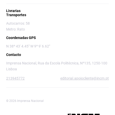
Livrarias
Transportes
Autocarros: 58
Metro: Rato
Coordenadas GPS
N 38º 43' 4.45" W 9º 9' 6.62"
Contacto
Imprensa Nacional, Rua da Escola Politécnica, Nº135, 1250-100
Lisboa
213945772
editorial.apoiocliente@incm.pt
© 2026 Imprensa Nacional