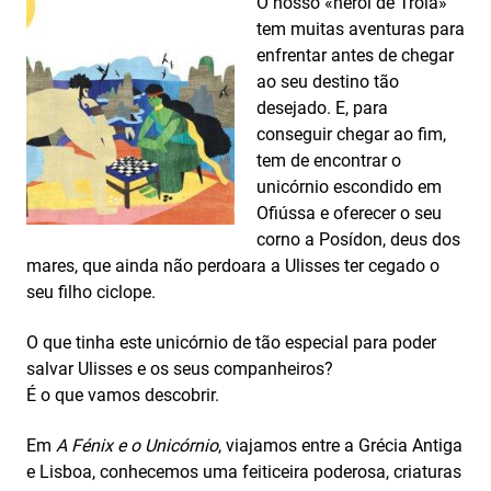
O nosso «herói de Troia»
tem muitas aventuras para
enfrentar antes de chegar
ao seu destino tão
desejado. E, para
conseguir chegar ao fim,
tem de encontrar o
unicórnio escondido em
Ofiússa e oferecer o seu
corno a Posídon, deus dos
mares, que ainda não perdoara a Ulisses ter cegado o
seu filho ciclope.
O que tinha este unicórnio de tão especial para poder
salvar Ulisses e os seus companheiros?
É o que vamos descobrir.
Em
A Fénix e o Unicórnio
, viajamos entre a Grécia Antiga
e Lisboa, conhecemos uma feiticeira poderosa, criaturas