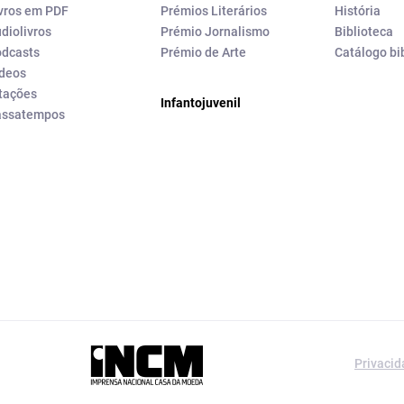
vros em PDF
Prémios Literários
História
diolivros
Prémio Jornalismo
Biblioteca
dcasts
Prémio de Arte
Catálogo bi
deos
tações
Infantojuvenil
assatempos
a editorial da
Privaci