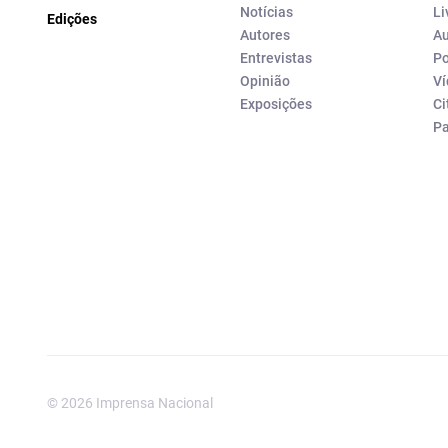
Notícias
Li
Edições
Autores
Au
Entrevistas
Po
Opinião
Ví
Exposições
Ci
P
© 2026 Imprensa Nacional
Imprensa Nacional é a marc