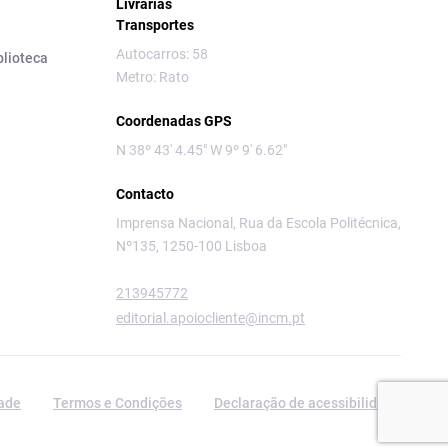
Livrarias
Transportes
Autocarros: 58
blioteca
Metro: Rato
Coordenadas GPS
N 38º 43' 4.45" W 9º 9' 6.62"
Contacto
Imprensa Nacional, Rua da Escola Politécnica,
Nº135, 1250-100 Lisboa
213945772
editorial.apoiocliente@incm.pt
dade
Termos e Condições
Declaração de acessibilidade