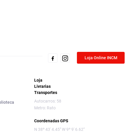
Loja Online INCM
Loja
Livrarias
Transportes
Autocarros: 58
blioteca
Metro: Rato
Coordenadas GPS
N 38º 43' 4.45" W 9º 9' 6.62"