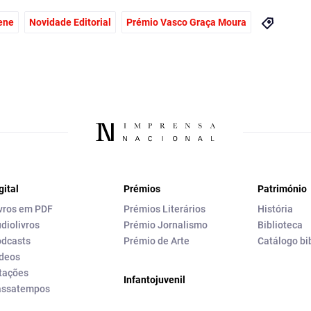
ene
Novidade Editorial
Prémio Vasco Graça Moura
gital
Prémios
Património
vros em PDF
Prémios Literários
História
diolivros
Prémio Jornalismo
Biblioteca
dcasts
Prémio de Arte
Catálogo bi
deos
tações
Infantojuvenil
assatempos