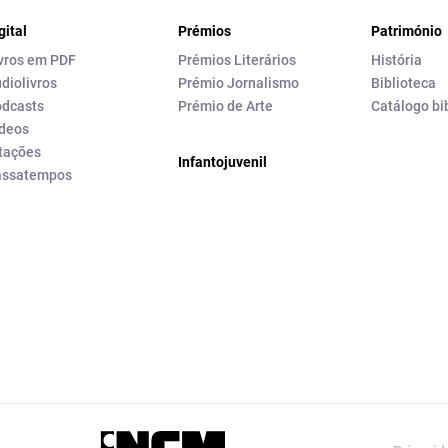
gital
Prémios
Património
vros em PDF
Prémios Literários
História
diolivros
Prémio Jornalismo
Biblioteca
dcasts
Prémio de Arte
Catálogo bi
deos
tações
Infantojuvenil
assatempos