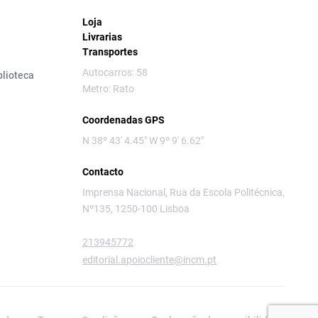
Loja
Livrarias
Transportes
Autocarros: 58
blioteca
Metro: Rato
Coordenadas GPS
N 38º 43' 4.45" W 9º 9' 6.62"
Contacto
Imprensa Nacional, Rua da Escola Politécnica,
Nº135, 1250-100 Lisboa
213945772
editorial.apoiocliente@incm.pt