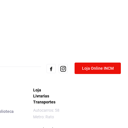
Loja Online INCM
Loja
Livrarias
Transportes
Autocarros: 58
blioteca
Metro: Rato