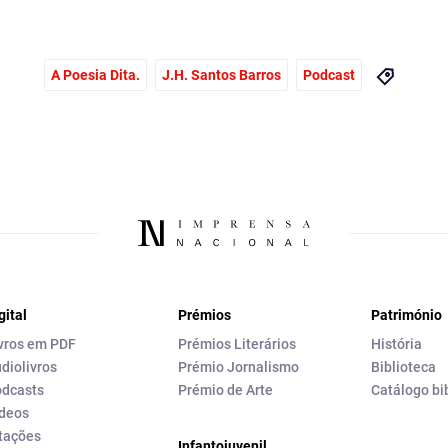
A Poesia Dita.
J.H. Santos Barros
Podcast
gital
Prémios
Património
vros em PDF
Prémios Literários
História
diolivros
Prémio Jornalismo
Biblioteca
dcasts
Prémio de Arte
Catálogo bi
deos
tações
Infantojuvenil