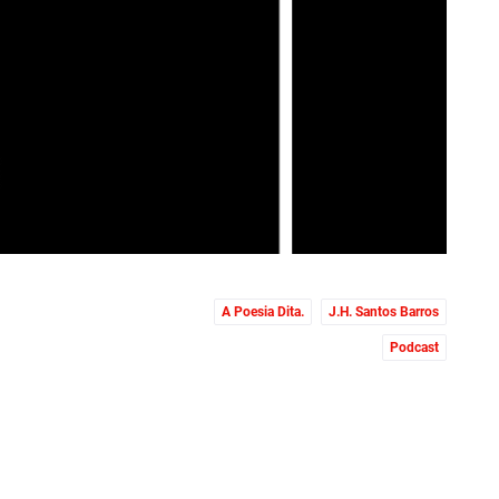
A Poesia Dita.
J.H. Santos Barros
Podcast