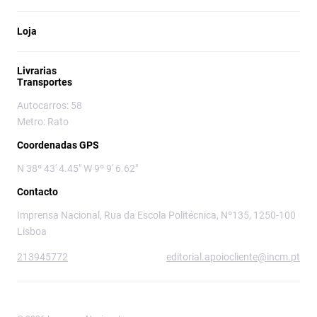
Loja
Livrarias
Transportes
Autocarros: 58
Metro: Rato
Coordenadas GPS
N 38º 43' 4.45" W 9º 9' 6.62"
Contacto
Imprensa Nacional, Rua da Escola Politécnica, Nº135, 1250-100
Lisboa
213945772
editorial.apoiocliente@incm.pt