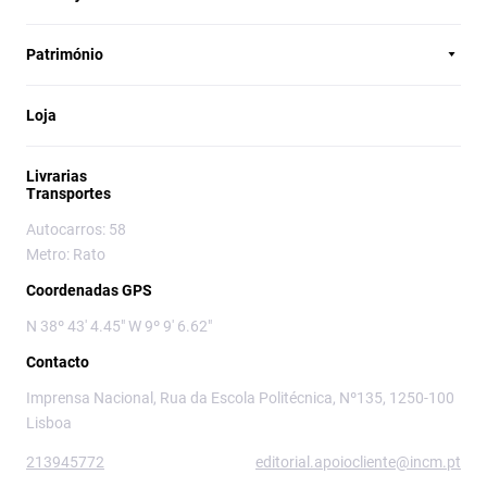
Património
Loja
Livrarias
Transportes
Autocarros: 58
Metro: Rato
Coordenadas GPS
N 38º 43' 4.45" W 9º 9' 6.62"
Contacto
Imprensa Nacional, Rua da Escola Politécnica, Nº135, 1250-100
Lisboa
213945772
editorial.apoiocliente@incm.pt