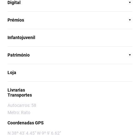
Digital
Prémios
Infantojuvenil
Património
Loja
Livrarias
Transportes
Autocarros: 58
Metro: Rato
Coordenadas GPS
N 38º 43' 4.45" W 9º 9' 6.62"