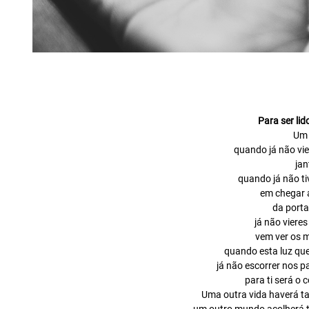
Para ser lid
Um 
quando já não vi
jan
quando já não ti
em chegar 
da port
já não vieres
vem ver os 
quando esta luz que
já não escorrer nos p
para ti será o
Uma outra vida haverá ta