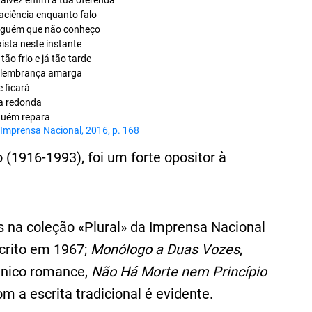
alvez enfim a tua oferenda
aciência enquanto falo
lguém que não conheço
ista neste instante
ão frio e já tão tarde
lembrança amarga
 ficará
a redonda
guém repara
Imprensa Nacional, 2016, p. 168
 (1916-1993), foi um forte opositor à
 na coleção «Plural» da Imprensa Nacional
scrito em 1967;
Monólogo a Duas Vozes
,
único romance,
Não Há Morte nem Princípio
 a escrita tradicional é evidente.