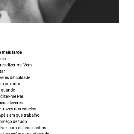
o mais tarde
dia
eres dizer-me Vem
tar
veres dificuldade
ao puxador
a quando
 dizer-me Pai
meus deveres
 trazes nos cabelos
apéis em que trabalho
 começo de tudo
lvez para os teus sonhos