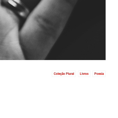
Coleção Plural
Livros
Poesia