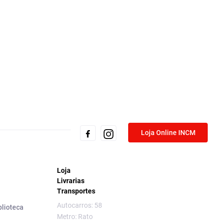
Loja Online INCM
Loja
Livrarias
Transportes
Autocarros: 58
blioteca
Metro: Rato