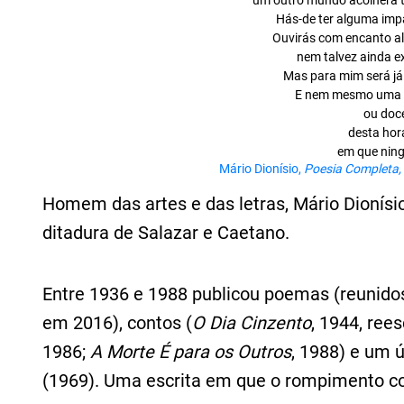
um outro mundo acolherá t
Hás-de ter alguma imp
Ouvirás com encanto a
nem talvez ainda ex
Mas para mim será já t
E nem mesmo uma 
ou doce
desta hor
em que nin
Mário Dionísio,
Poesia Completa,
Homem das artes e das letras, Mário Dionísio
ditadura de Salazar e Caetano.
Entre 1936 e 1988 publicou poemas (reunidos
em 2016), contos (
O Dia Cinzento
, 1944, ree
1986;
A Morte É para os Outros
, 1988) e um 
(1969). Uma escrita em que o rompimento com