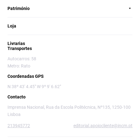
Património
Loja
Livrarias
Transportes
Autocarros: 58
Metro: Rato
Coordenadas GPS
N 38º 43' 4.45" W 9º 9' 6.62"
Contacto
Imprensa Nacional, Rua da Escola Politécnica, Nº135, 1250-100
Lisboa
213945772
editorial.apoiocliente@incm.pt