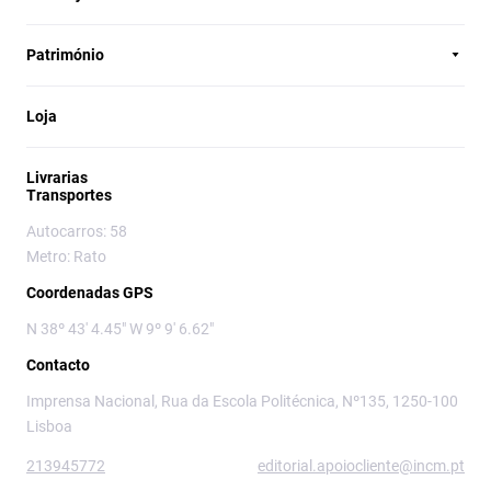
Património
Loja
Livrarias
Transportes
Autocarros: 58
Metro: Rato
Coordenadas GPS
N 38º 43' 4.45" W 9º 9' 6.62"
Contacto
Imprensa Nacional, Rua da Escola Politécnica, Nº135, 1250-100
Lisboa
213945772
editorial.apoiocliente@incm.pt