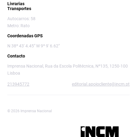
Livrarias
Transportes
Autocarros: 58
Metro: Rato
Coordenadas GPS
N 38º 43' 4.45" W 9º 9' 6.62"
Contacto
Imprensa Nacional, Rua da Escola Politécnica, Nº135, 1250-100
Lisboa
213945772
editorial.apoiocliente@incm.pt
© 2026 Imprensa Nacional
Imprensa Nacional é a marca editorial da