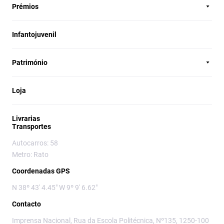
Prémios
Infantojuvenil
Património
Loja
Livrarias
Transportes
Autocarros: 58
Metro: Rato
Coordenadas GPS
N 38º 43' 4.45" W 9º 9' 6.62"
Contacto
Imprensa Nacional, Rua da Escola Politécnica, Nº135, 1250-100