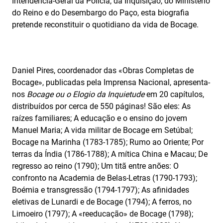
Intendência-Geral da Polícia, da Inquisição, do Ministério
do Reino e do Desembargo do Paço, esta biografia
pretende reconstituir o quotidiano da vida de Bocage.
Daniel Pires, coordenador das «Obras Completas de
Bocage», publicadas pela Imprensa Nacional, apresenta-
nos
Bocage ou o Elogio da Inquietude
em 20 capítulos,
distribuídos por cerca de 550 páginas! São eles: As
raízes familiares; A educação e o ensino do jovem
Manuel Maria; A vida militar de Bocage em Setúbal;
Bocage na Marinha (1783-1785); Rumo ao Oriente; Por
terras da Índia (1786-1788); A mítica China e Macau; De
regresso ao reino (1790); Um titã entre anões: O
confronto na Academia de Belas-Letras (1790-1793);
Boémia e transgressão (1794-1797); As afinidades
eletivas de Lunardi e de Bocage (1794); A ferros, no
Limoeiro (1797); A «reeducação» de Bocage (1798);