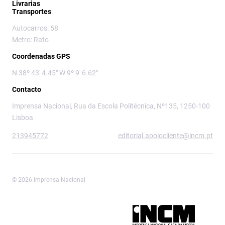
Livrarias
Transportes
Autocarros: 58
Metro: Rato
Coordenadas GPS
N 38º 43' 4.45" W 9º 9' 6.62"
Contacto
Imprensa Nacional, Rua da Escola Politécnica, Nº135, 1250-100
Lisboa
213945772
editorial.apoiocliente@incm.pt
© 2026 Imprensa Nacional
Imprensa Nacional é a marca editorial da