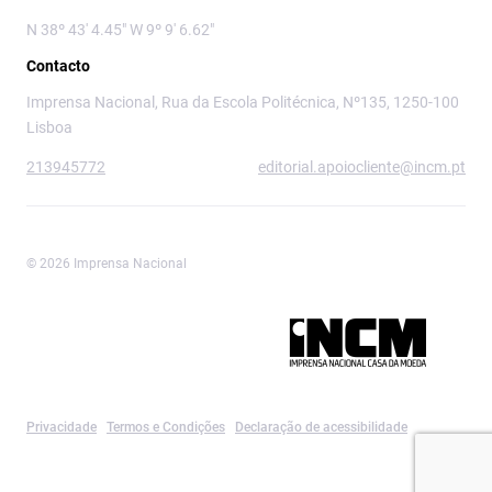
N 38º 43' 4.45" W 9º 9' 6.62"
Contacto
Imprensa Nacional, Rua da Escola Politécnica, Nº135, 1250-100
Lisboa
213945772
editorial.apoiocliente@incm.pt
© 2026 Imprensa Nacional
Imprensa Nacional é a marca editorial da
Privacidade
Termos e Condições
Declaração de acessibilidade