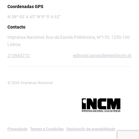
Coordenadas GPS
N 38º 43' 4.45" W 9º 9' 6.62"
Contacto
Imprensa Nacional, Rua da Escola Politécnica, Nº135, 1250-100
Lisboa
213945772
editorial.apoiocliente@incm.pt
© 2026 Imprensa Nacional
Imprensa Nacional é a marca editorial da
Privacidade
Termos e Condições
Declaração de acessibilidade