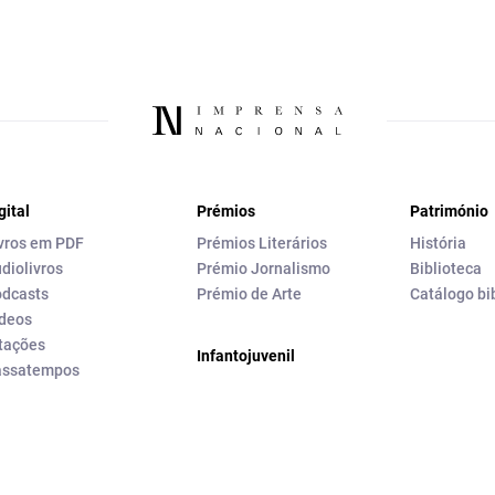
gital
Prémios
Património
vros em PDF
Prémios Literários
História
diolivros
Prémio Jornalismo
Biblioteca
dcasts
Prémio de Arte
Catálogo bi
deos
tações
Infantojuvenil
assatempos