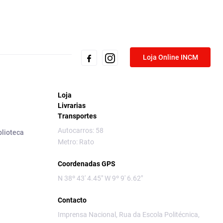
Loja Online INCM
Loja
Livrarias
Transportes
Autocarros: 58
blioteca
Metro: Rato
Coordenadas GPS
N 38º 43' 4.45" W 9º 9' 6.62"
Contacto
Imprensa Nacional, Rua da Escola Politécnica,