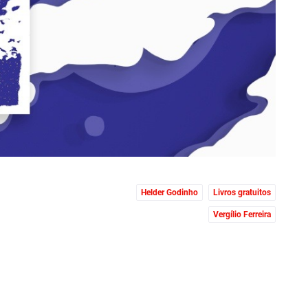
Helder Godinho
Livros gratuitos
Vergílio Ferreira