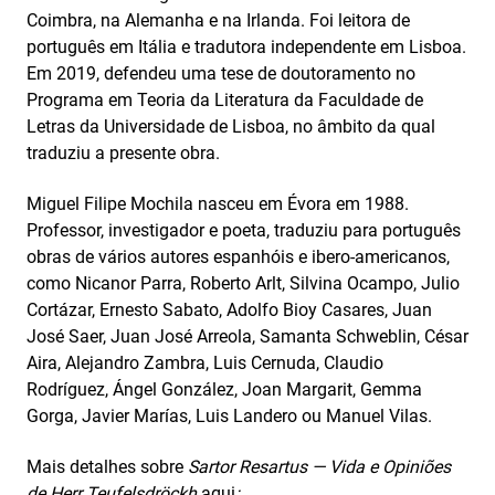
Coimbra, na Alemanha e na Irlanda. Foi leitora de
português em Itália e tradutora independente em Lisboa.
Em 2019, defendeu uma tese de doutoramento no
Programa em Teoria da Literatura da Faculdade de
Letras da Universidade de Lisboa, no âmbito da qual
traduziu a presente obra.
Miguel Filipe Mochila nasceu em Évora em 1988.
Professor, investigador e poeta, traduziu para português
obras de vários autores espanhóis e ibero-americanos,
como Nicanor Parra, Roberto Arlt, Silvina Ocampo, Julio
Cortázar, Ernesto Sabato, Adolfo Bioy Casares, Juan
José Saer, Juan José Arreola, Samanta Schweblin, César
Aira, Alejandro Zambra, Luis Cernuda, Claudio
Rodríguez, Ángel González, Joan Margarit, Gemma
Gorga, Javier Marías, Luis Landero ou Manuel Vilas.
Mais detalhes sobre
Sartor Resartus —
Vida e Opiniões
de Herr Teufelsdröckh
aqui
: