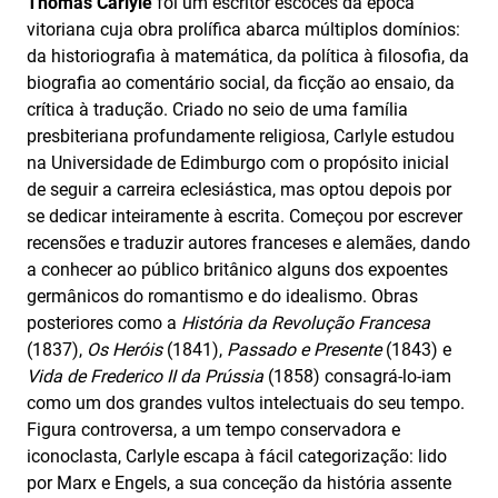
Thomas Carlyle
foi um escritor escocês da época
vitoriana cuja obra prolífica abarca múltiplos domínios:
da historiografia à matemática, da política à filosofia, da
biografia ao comentário social, da ficção ao ensaio, da
crítica à tradução. Criado no seio de uma família
presbiteriana profundamente religiosa, Carlyle estudou
na Universidade de Edimburgo com o propósito inicial
de seguir a carreira eclesiástica, mas optou depois por
se dedicar inteiramente à escrita. Começou por escrever
recensões e traduzir autores franceses e alemães, dando
a conhecer ao público britânico alguns dos expoentes
germânicos do romantismo e do idealismo. Obras
posteriores como a
História da Revolução Francesa
(1837),
Os Heróis
(1841),
Passado e Presente
(1843) e
Vida de Frederico II da Prússia
(1858) consagrá-lo-iam
como um dos grandes vultos intelectuais do seu tempo.
Figura controversa, a um tempo conservadora e
iconoclasta, Carlyle escapa à fácil categorização: lido
por Marx e Engels, a sua conceção da história assente