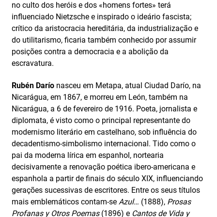
no culto dos heróis e dos «homens fortes» terá
influenciado Nietzsche e inspirado o ideário fascista;
crítico da aristocracia hereditária, da industrialização e
do utilitarismo, ficaria também conhecido por assumir
posições contra a democracia e a abolição da
escravatura.
Rubén Darío
nasceu em Metapa, atual Ciudad Darío, na
Nicarágua, em 1867, e morreu em León, também na
Nicarágua, a 6 de fevereiro de 1916. Poeta, jornalista e
diplomata, é visto como o principal representante do
modernismo literário em castelhano, sob influência do
decadentismo-simbolismo internacional. Tido como o
pai da moderna lírica em espanhol, nortearia
decisivamente a renovação poética ibero-americana e
espanhola a partir de finais do século XIX, influenciando
gerações sucessivas de escritores. Entre os seus títulos
mais emblemáticos contam-se
Azul…
(1888),
Prosas
Profanas y Otros Poemas
(1896) e
Cantos de Vida y