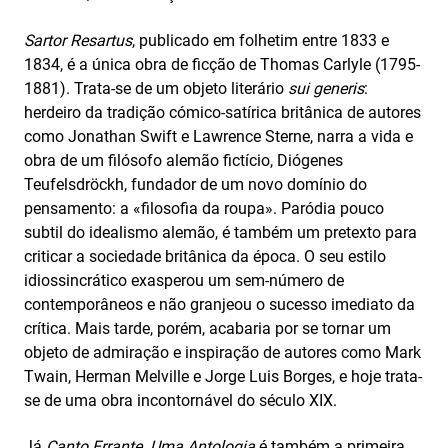
Sartor Resartus
, publicado em folhetim entre 1833 e
1834, é a única obra de ficção de Thomas Carlyle (1795-
1881). Trata-se de um objeto literário
sui generis
:
herdeiro da tradição cómico-satírica britânica de autores
como Jonathan Swift e Lawrence Sterne, narra a vida e
obra de um filósofo alemão fictício, Diógenes
Teufelsdröckh, fundador de um novo domínio do
pensamento: a «filosofia da roupa». Paródia pouco
subtil do idealismo alemão, é também um pretexto para
criticar a sociedade britânica da época. O seu estilo
idiossincrático exasperou um sem-número de
contemporâneos e não granjeou o sucesso imediato da
crítica. Mais tarde, porém, acabaria por se tornar um
objeto de admiração e inspiração de autores como Mark
Twain, Herman Melville e Jorge Luis Borges, e hoje trata-
se de uma obra incontornável do século XIX.
Já
Canto Errante
.
Uma Antologia
é também a primeira