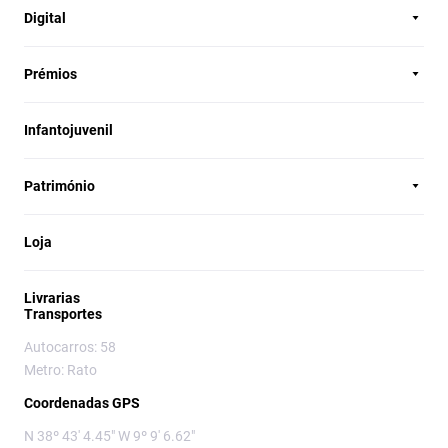
Digital
Prémios
Infantojuvenil
Património
Loja
Livrarias
Transportes
Autocarros: 58
Metro: Rato
Coordenadas GPS
N 38º 43' 4.45" W 9º 9' 6.62"